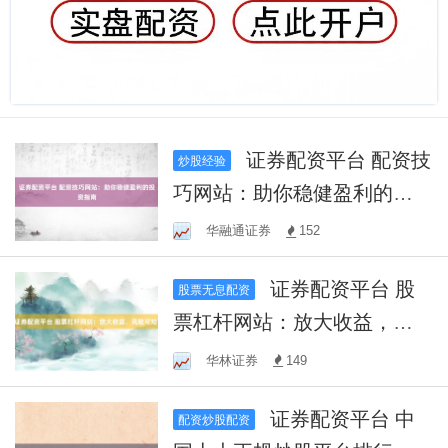
证券配资平台 配资技
炒股经验
巧网站：助你稳健盈利的投
资指南
华融通证券
152
证券配资平台 股
股票无息配资
票杠杆网站：放大收益，风
险可知！
华林证券
149
证券配资平台 中
配资炒股配资