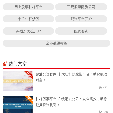
网上股票杠杆平台
正规股票配资公司
十倍杠杆炒股
配资平台开户
买股票怎么开户
配资咨询
全部话题标签
热门文章
原油配资官网 十大杠杆炒股指平台：助您撬动
财富！
291
杠杆股票平台 在线配资公司：安全高效，助您
把握投资机遇！
280