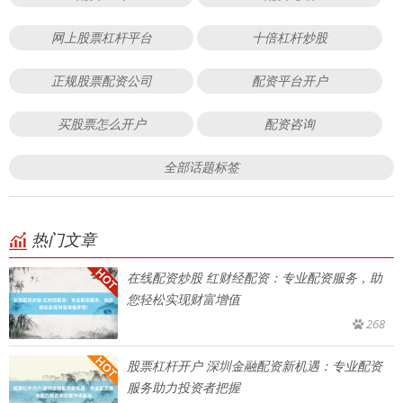
网上股票杠杆平台
十倍杠杆炒股
正规股票配资公司
配资平台开户
买股票怎么开户
配资咨询
全部话题标签
热门文章
在线配资炒股 红财经配资：专业配资服务，助
您轻松实现财富增值
268
股票杠杆开户 深圳金融配资新机遇：专业配资
服务助力投资者把握