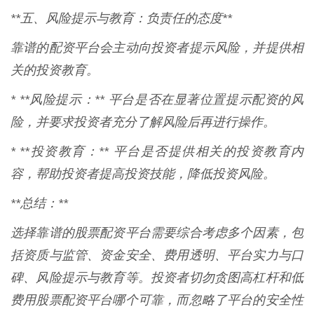
**五、风险提示与教育：负责任的态度**
靠谱的配资平台会主动向投资者提示风险，并提供相
关的投资教育。
* **风险提示：** 平台是否在显著位置提示配资的风
险，并要求投资者充分了解风险后再进行操作。
* **投资教育：** 平台是否提供相关的投资教育内
容，帮助投资者提高投资技能，降低投资风险。
**总结：**
选择靠谱的股票配资平台需要综合考虑多个因素，包
括资质与监管、资金安全、费用透明、平台实力与口
碑、风险提示与教育等。投资者切勿贪图高杠杆和低
费用股票配资平台哪个可靠，而忽略了平台的安全性