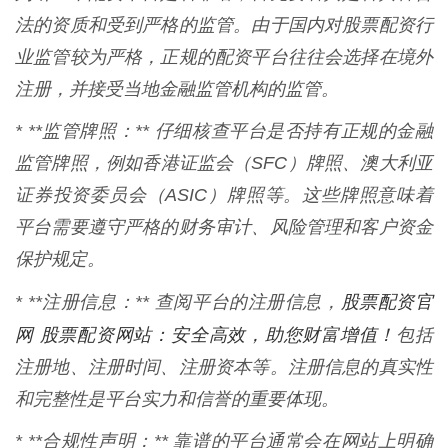
法的资质和受到严格的监管。由于国内对股票配资行
业监管较为严格，正规的配资平台往往会选择在境外
注册，并接受当地金融监管机构的监管。
* **监管牌照：** 仔细核查平台是否持有正规的金融
监管牌照，例如香港证监会（SFC）牌照、澳大利亚
证券投资委员会（ASIC）牌照等。这些牌照意味着
平台需要遵守严格的财务审计、风险管理和客户资金
保护规定。
股票配资官
* **注册信息：** 查阅平台的注册信息，
网 股票配资网站：安全高效，助您财富增值！
包括
注册地、注册时间、注册资本等。注册信息的真实性
和完整性是平台实力和信誉的重要体现。
* **合规性声明：** 靠谱的平台通常会在网站上明确